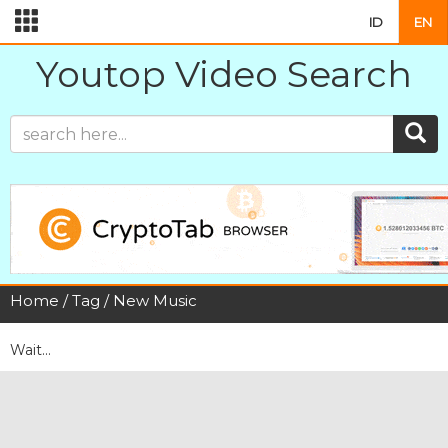
ID
EN
Youtop Video Search
Home
/
Tag
/ New Music
Wait...