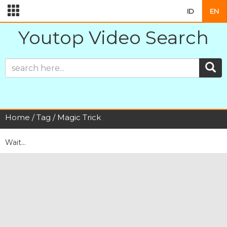
ID
EN
Youtop Video Search
Home
/
Tag
/ Magic Trick
Wait...