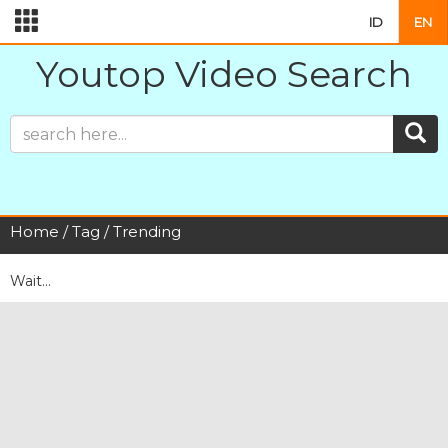
ID
EN
Youtop Video Search
Home
/
Tag
/ Trending
Wait...