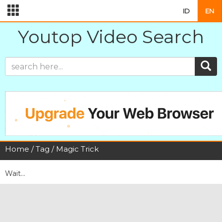
ID
EN
Youtop Video Search
Home
/
Tag
/ Magic Trick
Wait...