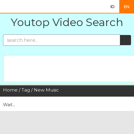
ID
EN
Youtop Video Search
Home
/
Tag
/ New Music
Wait...