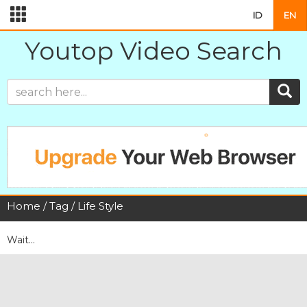
ID
EN
Youtop Video Search
Home
/
Tag
/ Life Style
Wait...