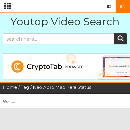
ID
EN
Youtop Video Search
Home
/
Tag
/ Não Abro Mão Para Status
Wait...