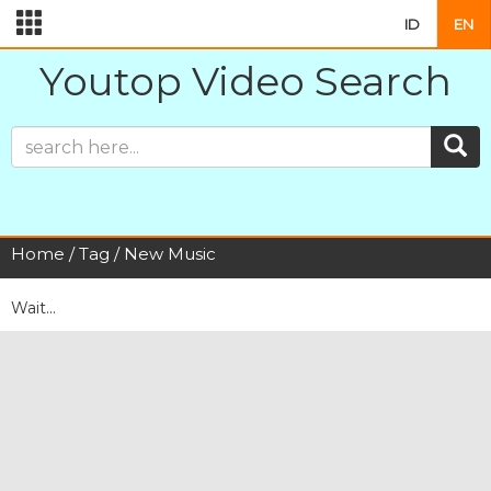
ID
EN
Youtop Video Search
Home
/
Tag
/ New Music
Wait...